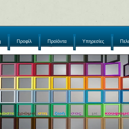
ή
Προφίλ
Προϊόντα
Υπηρεσίες
Πελ