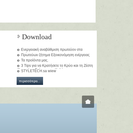
Download
Ενεργειακή αναβάθμιση πρωτεύον στα
κουφώματα
Πρωτεύων ζήτημα Εξοικονόμηση ενέργειας
Τα προϊόντα μας.
3 Tips για να Κρατήσετε το Κρύο και τη Ζέστη
έξω από το Σπίτι μια και Καλή
STYLETECH.sa wiew
STYLETECH.sa wiew Κουφώματα
Κουφώματα, αλουμινίου ή συνθετικά
STYLETECH
Χρώματα κουφωμάτων u-pvc 1
Χρώματα κουφωμάτων u-pvc 2
Πόρτες αλουμίνιου