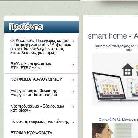
smart home - Α
Οι Καλύτερες Προσφορές και με
Επιστροφή Χρημάτων! Λάβε τώρα
TaHoma ο σύντροφος του 
μια και θα εκπλαγείτε από τις
σας
καταπληκτικές μας Τιμές.
Εκθέσεις κουφωμάτων
STYLETECH.sa
ΚΟΥΦΩΜΑΤΑ ΑΛΟΥΜΙΝΙΟΥ
Ενεργειακος επιθεωρητης -
Ενεργειακο Πιστοποιητικο
Νέο πρόγραμμα «Εξοικονομώ
κατ’ οίκον»
Οικιακά Ρολά-Μόνωση 
Πακέτο προσφοράς ανακαίνισης
ΕΤΟΙΜΑ ΚΟΥΦΩΜΑΤΑ